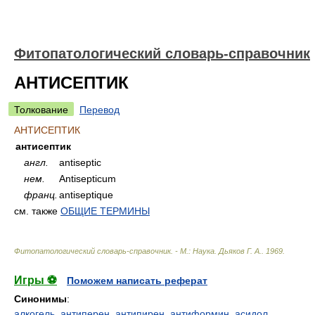
Фитопатологический словарь-справочник
АНТИСЕПТИК
Толкование
Перевод
АНТИСЕПТИК
антисептик
англ.
antiseptic
нем.
Antisepticum
франц.
antiseptique
см. также
ОБЩИЕ ТЕРМИНЫ
Фитопатологический словарь-справочник. - М.: Наука
.
Дьяков Г. А.
.
1969
.
Игры ⚽
Поможем написать реферат
Синонимы
:
алкогель
,
антиперен
,
антипирен
,
антиформин
,
асидол
,