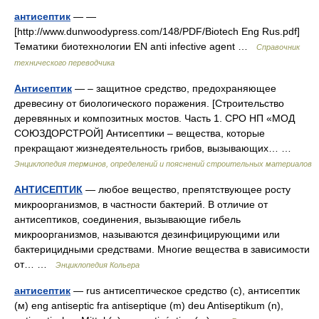
антисептик
— —
[http://www.dunwoodypress.com/148/PDF/Biotech Eng Rus.pdf]
Тематики биотехнологии EN anti infective agent …
Справочник
технического переводчика
Антисептик
— – защитное средство, предохраняющее
древесину от биологического поражения. [Строительство
деревянных и композитных мостов. Часть 1. СРО НП «МОД
СОЮЗДОРСТРОЙ] Антисептики – вещества, которые
прекращают жизнедеятельность грибов, вызывающих… …
Энциклопедия терминов, определений и пояснений строительных материалов
АНТИСЕПТИК
— любое вещество, препятствующее росту
микроорганизмов, в частности бактерий. В отличие от
антисептиков, соединения, вызывающие гибель
микроорганизмов, называются дезинфицирующими или
бактерицидными средствами. Многие вещества в зависимости
от… …
Энциклопедия Кольера
антисептик
— rus антисептическое средство (с), антисептик
(м) eng antiseptic fra antiseptique (m) deu Antiseptikum (n),