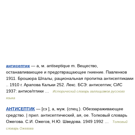
антисептик
— а, м. antiseptique m. Вещество,
останавливающее и предотвращающее гниение. Павленков
1911. Брошюра Шпалы, рациональная пропитка антисептиками
.. 1910 г. Арапова Кальки 252. Лекс. БСЭ: антисептик; СИС
1937: антисе/птики …
Исторический словарь галлицизмов русского
языка
АНТИСЕПТИК
— [сэ ], а, муж. (спец.). Обеззараживающее
средство. | прил. антисептический, ая, ое. Толковый словарь
Ожегова. С.И. Ожегов, Н.Ю. Шведова. 1949 1992 …
Толковый
словарь Ожегова