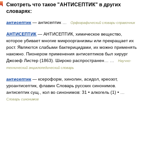
Смотреть что такое "АНТИСЕПТИК" в других
словарях:
антисептик
— антисептик …
Орфографический словарь-справочник
АНТИСЕПТИК
— АНТИСЕПТИК, химическое вещество,
которое убивает многие микроорганизмы или прекращает их
рост. Являются слабыми бактерицидами, их можно применять
накожно. Пионером применения антисептиков был хирург
Джозеф Листер (1863). Широко распространен… …
Научно-
технический энциклопедический словарь
антисептик
— ксероформ, хинолин, асидол, креозот,
уроантисептик, флавин Словарь русских синонимов.
антисептик сущ., кол во синонимов: 31 • алкогель (1) • …
Словарь синонимов