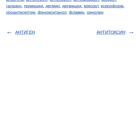
галазон
,
гермицид
,
дегмин
,
дегмицид
,
креозот
,
ксероформ
,
уроантисептик
,
фенокситанол
,
флавин
,
хинолин
АНТИГЕН
АНТИТОКСИН